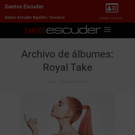
Santos Escuder
Santos Escuder Ripollet / Terrassa
Añadir contacto
Archivo de álbumes:
Royal Take
Estás aquí:
Inicio
Álbum de fotos