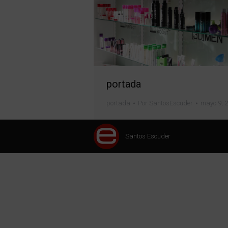
portada
portada
Por
SantosEscuder
mayo 9, 
Santos Escuder