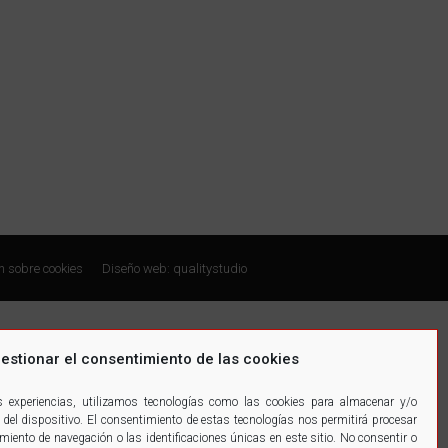
n sobre cookies
Diseño web: qualitystudio
estionar el consentimiento de las cookies
es experiencias, utilizamos tecnologías como las cookies para almacenar y/o
 del dispositivo. El consentimiento de estas tecnologías nos permitirá procesar
ento de navegación o las identificaciones únicas en este sitio. No consentir o