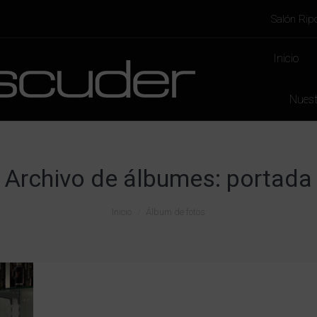
Salón Ripo
Inicio
Nuest
Archivo de álbumes:
portada
Inicio
Álbum de fotos