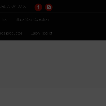
llet:
93 691 38 59
Bio
Black Soul Collection
ros productos
Salón Ripollet