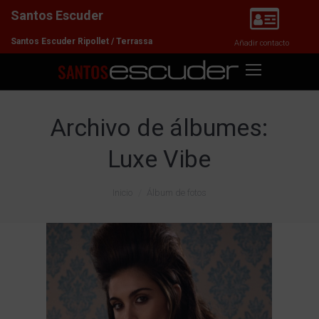
Santos Escuder
Santos Escuder Ripollet / Terrassa
Añadir contacto
Archivo de álbumes:
Luxe Vibe
Estás aquí:
Inicio
Álbum de fotos