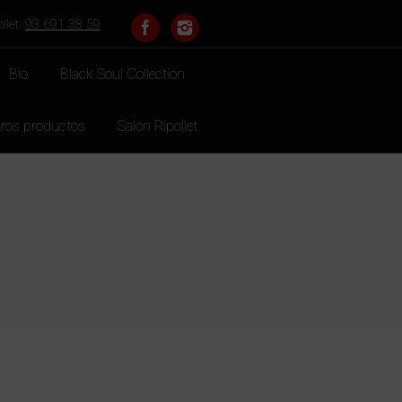
llet:
93 691 38 59
Bio
Black Soul Collection
ros productos
Salón Ripollet