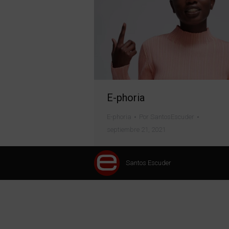
E-phoria
E-phoria
Por
SantosEscuder
septiembre 21, 2021
Santos Escuder