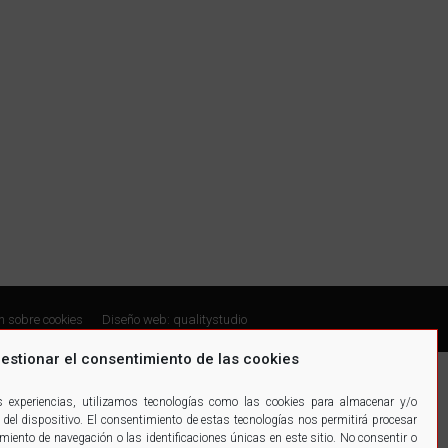
n sobre cookies
Diseño web: qualitystudio
estionar el consentimiento de las cookies
es experiencias, utilizamos tecnologías como las cookies para almacenar y/o
 del dispositivo. El consentimiento de estas tecnologías nos permitirá procesar
ento de navegación o las identificaciones únicas en este sitio. No consentir o