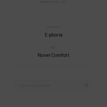
septiembre 21, 2021
Album
PREVIOUS
navigation
Previous
E-phoria
album:
NEXT
Next
Novel Comfort
album: